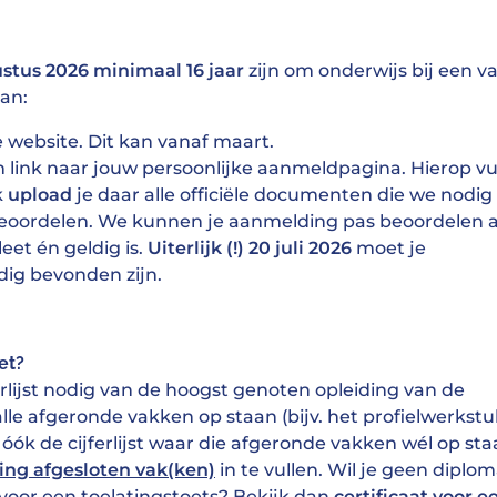
ustus 2026 minimaal 16 jaar
zijn om onderwijs bij een v
aan:
 website. Dit kan vanaf maart.
 link naar jouw persoonlijke aanmeldpagina. Hierop vul
k
upload
je daar alle officiële documenten die we nodig
eoordelen. We kunnen je aanmelding pas beoordelen a
eet én geldig is.
Uiterlijk (!) 20 juli 2026
moet je
ig bevonden zijn.
et?
rlijst nodig van de hoogst genoten opleiding van de
alle afgeronde vakken op staan (bijv. het profielwerkstu
óók de cijferlijst waar die afgeronde vakken wél op sta
ing afgesloten vak(ken)
in te vullen. Wil je geen diplom
 voor een toelatingstoets? Bekijk dan
certificaat voor e