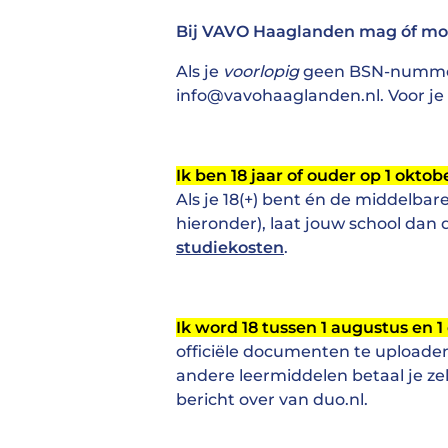
Bij VAVO Haaglanden mag óf mo
Als je
voorlopig
geen BSN-nummer 
info@vavohaaglanden.nl. Voor je o
Ik ben 18 jaar of ouder op 1 oktob
Als je 18(+) bent én de middelbar
hieronder), laat jouw school dan
studiekosten
.
Ik word 18 tussen 1 augustus en 1
officiële documenten te uploaden
andere leermiddelen betaal je zel
bericht over van duo.nl.