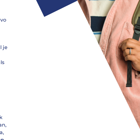
avo
 je
ls
k
an,
a,
en