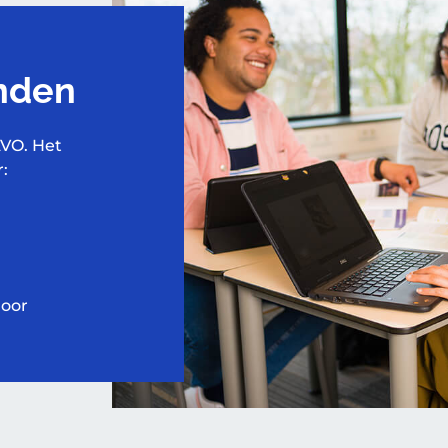
nden
AVO. Het
:
door