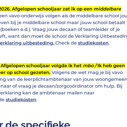
s 2026. Afgelopen schooljaar zat ik op een
middelbare
een vavo-onderwijs volgen als de middelbare school jo
hreven bij je middelbare school maar jouw school betaalt
(boeken e.d.). Vraag jouw decaan of teamleider of je
ft, want dan moet de school de Verklaring Uitbestedi
erklaring uitbesteding.
Check de
studiekosten
.
. Afgelopen schooljaar volgde ik het
mbo /
Ik heb geen
er op school gezeten.
Volgens de wet mag je bij vavo
ng van de leerplichtambtenaar van jouw woongemeen
ar of vraag je decaan/zorgcoördinator om hulp. Bij
erklaring kan de ambtenaar mailen naar
 de
studiekosten
.
r de specifieke