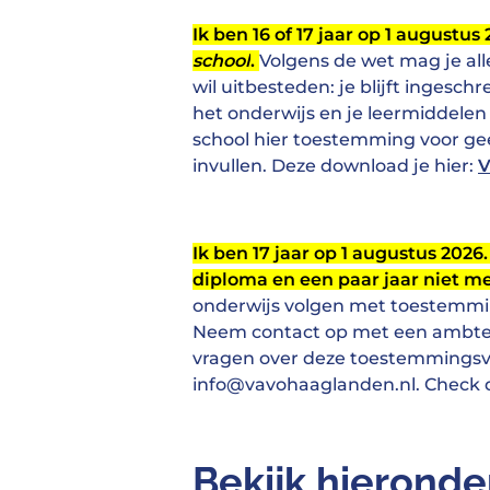
Ik ben 16 of 17 jaar op 1 augustu
school
.
Volgens de wet mag je all
wil uitbesteden: je blijft ingesc
het onderwijs en je leermiddelen 
school hier toestemming voor gee
invullen. Deze download je hier:
V
Ik ben 17 jaar op 1 augustus 2026
diploma en een paar jaar niet me
onderwijs volgen met toestemmi
Neem contact op met een ambtena
vragen over deze toestemmingsv
info@vavohaaglanden.nl. Check
Bekijk hieronde