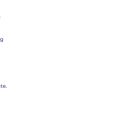
u
ng
te.