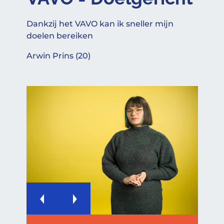
Dankzij het VAVO kan ik sneller mijn
doelen bereiken
Arwin Prins (20)
Previous
Next
P